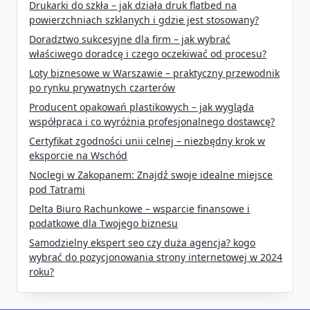
Drukarki do szkła – jak działa druk flatbed na
powierzchniach szklanych i gdzie jest stosowany?
Doradztwo sukcesyjne dla firm – jak wybrać
właściwego doradcę i czego oczekiwać od procesu?
Loty biznesowe w Warszawie – praktyczny przewodnik
po rynku prywatnych czarterów
Producent opakowań plastikowych – jak wygląda
współpraca i co wyróżnia profesjonalnego dostawcę?
Certyfikat zgodności unii celnej – niezbędny krok w
eksporcie na Wschód
Noclegi w Zakopanem: Znajdź swoje idealne miejsce
pod Tatrami
Delta Biuro Rachunkowe – wsparcie finansowe i
podatkowe dla Twojego biznesu
Samodzielny ekspert seo czy duża agencja? kogo
wybrać do pozycjonowania strony internetowej w 2024
roku?