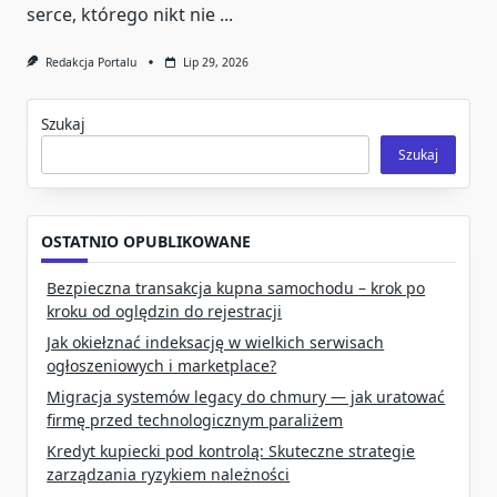
serce, którego nikt nie
...
Redakcja Portalu
Lip 29, 2026
Szukaj
Szukaj
OSTATNIO OPUBLIKOWANE
Bezpieczna transakcja kupna samochodu – krok po
kroku od oględzin do rejestracji
Jak okiełznać indeksację w wielkich serwisach
ogłoszeniowych i marketplace?
Migracja systemów legacy do chmury — jak uratować
firmę przed technologicznym paraliżem
Kredyt kupiecki pod kontrolą: Skuteczne strategie
zarządzania ryzykiem należności