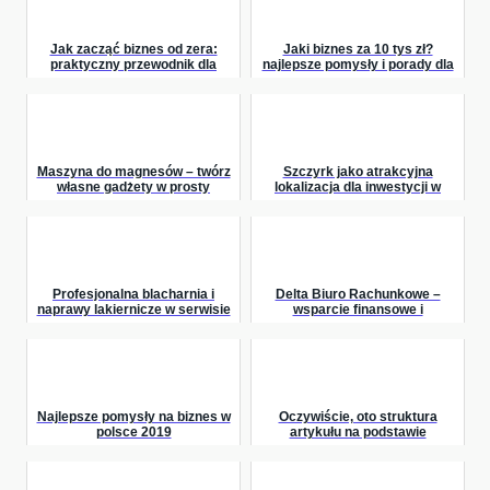
Jak zacząć biznes od zera:
Jaki biznes za 10 tys zł?
praktyczny przewodnik dla
najlepsze pomysły i porady dla
początkujących
początkujących
przedsiębiorców
Maszyna do magnesów – twórz
Szczyrk jako atrakcyjna
własne gadżety w prosty
lokalizacja dla inwestycji w
sposób
apartamenty górskie –
sprawdzamy potencjał tury...
Profesjonalna blacharnia i
Delta Biuro Rachunkowe –
naprawy lakiernicze w serwisie
wsparcie finansowe i
DBK Wrocław
podatkowe dla Twojego biznesu
Najlepsze pomysły na biznes w
Oczywiście, oto struktura
polsce 2019
artykułu na podstawie
wymienionych fraz kluczowych: