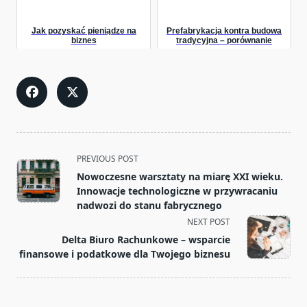
Jak pozyskać pieniądze na
Prefabrykacja kontra budowa
biznes
tradycyjna – porównanie
kosztów i czasu realizacji
<span
PREVIOUS POST
class="nav-
Nowoczesne warsztaty na miarę XXI wieku.
subtitle
Innowacje technologiczne w przywracaniu
screen-
nadwozi do stanu fabrycznego
reader-
NEXT POST
text">Page</span>
Delta Biuro Rachunkowe – wsparcie
finansowe i podatkowe dla Twojego biznesu