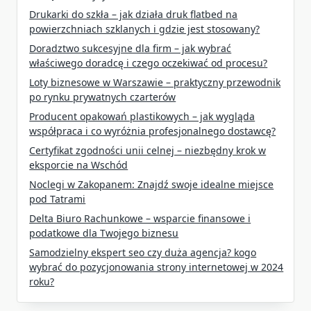
Drukarki do szkła – jak działa druk flatbed na
powierzchniach szklanych i gdzie jest stosowany?
Doradztwo sukcesyjne dla firm – jak wybrać
właściwego doradcę i czego oczekiwać od procesu?
Loty biznesowe w Warszawie – praktyczny przewodnik
po rynku prywatnych czarterów
Producent opakowań plastikowych – jak wygląda
współpraca i co wyróżnia profesjonalnego dostawcę?
Certyfikat zgodności unii celnej – niezbędny krok w
eksporcie na Wschód
Noclegi w Zakopanem: Znajdź swoje idealne miejsce
pod Tatrami
Delta Biuro Rachunkowe – wsparcie finansowe i
podatkowe dla Twojego biznesu
Samodzielny ekspert seo czy duża agencja? kogo
wybrać do pozycjonowania strony internetowej w 2024
roku?