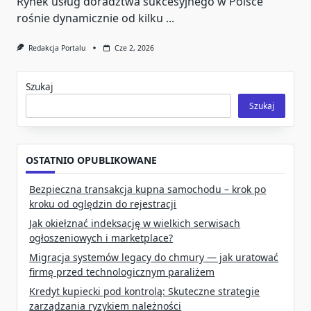
Rynek usług doradztwa sukcesyjnego w Polsce
rośnie dynamicznie od kilku
...
Redakcja Portalu
Cze 2, 2026
Szukaj
Szukaj
OSTATNIO OPUBLIKOWANE
Bezpieczna transakcja kupna samochodu – krok po
kroku od oględzin do rejestracji
Jak okiełznać indeksację w wielkich serwisach
ogłoszeniowych i marketplace?
Migracja systemów legacy do chmury — jak uratować
firmę przed technologicznym paraliżem
Kredyt kupiecki pod kontrolą: Skuteczne strategie
zarządzania ryzykiem należności