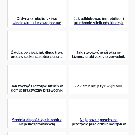
Ordynator okulistyki we
Jak odblokować immobilizer i
włocławku: kluczowa postać
uruchomić silnik gdy kluczyk
opieki nad wzrokiem
nie działa
Żałoba po cioci: jak długo trwa
Jak stworzyć swój własny
proces radzenia sobie z utratą
biznes: praktyczny przewodnik
bliskiej osoby?
dla przyszłych przedsiębiorców
Jak zacząć i rozwijać biznes w
Jak zmienić język w gmailu
domu: praktyczny przewodnik
dla początkujących
Średnia długość życia osób z
Najlepsze sposoby na
niepełnosprawnością
przeżycie jako arthur morgan w
intelektualną: czy debile żyją
red dead redemption 2
krócej?