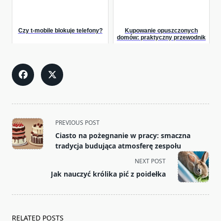
Czy t-mobile blokuje telefony?
Kupowanie opuszczonych
domów: praktyczny przewodnik
<span
PREVIOUS POST
class="nav-
Ciasto na pożegnanie w pracy: smaczna
subtitle
tradycja budująca atmosferę zespołu
screen-
NEXT POST
reader-
Jak nauczyć królika pić z poidełka
text">Page</span>
RELATED POSTS