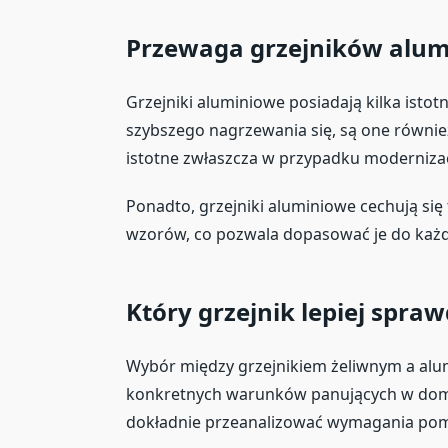
Przewaga grzejników alum
Grzejniki aluminiowe posiadają kilka isto
szybszego nagrzewania się, są one również
istotne zwłaszcza w przypadku moderniza
Ponadto, grzejniki aluminiowe cechują si
wzorów, co pozwala dopasować je do każd
Który grzejnik lepiej spra
Wybór między grzejnikiem żeliwnym a alum
konkretnych warunków panujących w dom
dokładnie przeanalizować wymagania pomi