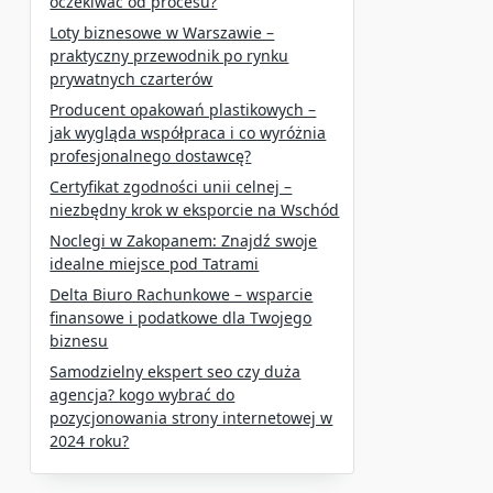
oczekiwać od procesu?
Loty biznesowe w Warszawie –
praktyczny przewodnik po rynku
prywatnych czarterów
Producent opakowań plastikowych –
jak wygląda współpraca i co wyróżnia
profesjonalnego dostawcę?
Certyfikat zgodności unii celnej –
niezbędny krok w eksporcie na Wschód
Noclegi w Zakopanem: Znajdź swoje
idealne miejsce pod Tatrami
Delta Biuro Rachunkowe – wsparcie
finansowe i podatkowe dla Twojego
biznesu
Samodzielny ekspert seo czy duża
agencja? kogo wybrać do
pozycjonowania strony internetowej w
2024 roku?