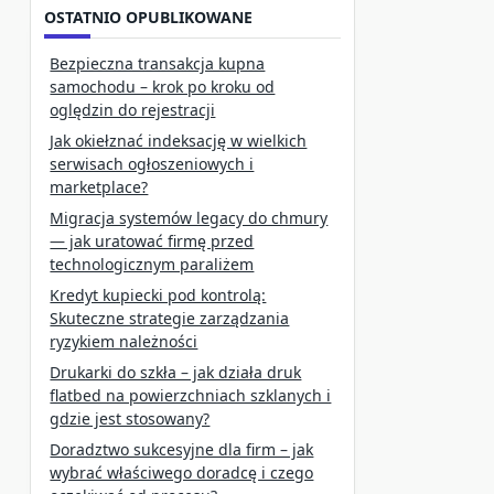
OSTATNIO OPUBLIKOWANE
Bezpieczna transakcja kupna
samochodu – krok po kroku od
oględzin do rejestracji
Jak okiełznać indeksację w wielkich
serwisach ogłoszeniowych i
marketplace?
Migracja systemów legacy do chmury
— jak uratować firmę przed
technologicznym paraliżem
Kredyt kupiecki pod kontrolą:
Skuteczne strategie zarządzania
ryzykiem należności
Drukarki do szkła – jak działa druk
flatbed na powierzchniach szklanych i
gdzie jest stosowany?
Doradztwo sukcesyjne dla firm – jak
wybrać właściwego doradcę i czego