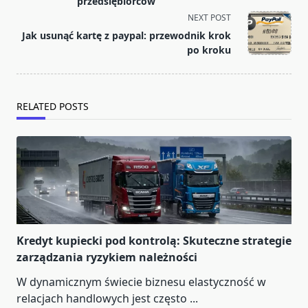
screen-
przedsiębiorców
reader-
NEXT POST
text">Page</span>
Jak usunąć kartę z paypal: przewodnik krok
po kroku
RELATED POSTS
Kredyt kupiecki pod kontrolą: Skuteczne strategie
zarządzania ryzykiem należności
W dynamicznym świecie biznesu elastyczność w
relacjach handlowych jest często
...