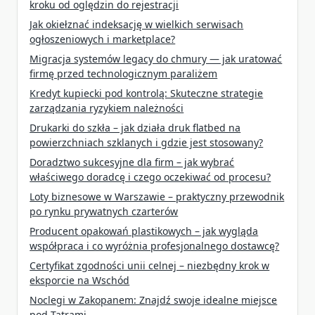
kroku od oględzin do rejestracji
Jak okiełznać indeksację w wielkich serwisach
ogłoszeniowych i marketplace?
Migracja systemów legacy do chmury — jak uratować
firmę przed technologicznym paraliżem
Kredyt kupiecki pod kontrolą: Skuteczne strategie
zarządzania ryzykiem należności
Drukarki do szkła – jak działa druk flatbed na
powierzchniach szklanych i gdzie jest stosowany?
Doradztwo sukcesyjne dla firm – jak wybrać
właściwego doradcę i czego oczekiwać od procesu?
Loty biznesowe w Warszawie – praktyczny przewodnik
po rynku prywatnych czarterów
Producent opakowań plastikowych – jak wygląda
współpraca i co wyróżnia profesjonalnego dostawcę?
Certyfikat zgodności unii celnej – niezbędny krok w
eksporcie na Wschód
Noclegi w Zakopanem: Znajdź swoje idealne miejsce
pod Tatrami