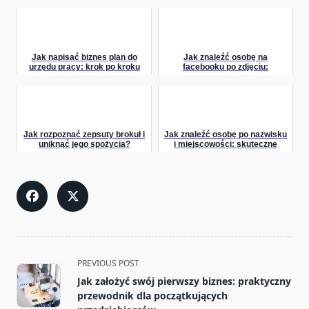
Jak napisać biznes plan do
Jak znaleźć osobę na
urzędu pracy: krok po kroku
facebooku po zdjęciu:
przewodnik
praktyczny przewodnik
Jak rozpoznać zepsuty brokuł i
Jak znaleźć osobę po nazwisku
uniknąć jego spożycia?
i miejscowości: skuteczne
metody śledzenia
<span
PREVIOUS POST
class="nav-
Jak założyć swój pierwszy biznes: praktyczny
subtitle
przewodnik dla początkujących