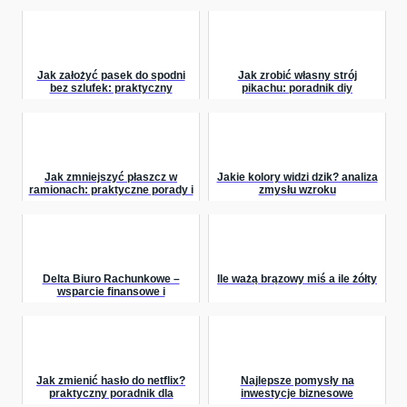
Jak założyć pasek do spodni
Jak zrobić własny strój
bez szlufek: praktyczny
pikachu: poradnik diy
przewodnik
Jak zmniejszyć płaszcz w
Jakie kolory widzi dzik? analiza
ramionach: praktyczne porady i
zmysłu wzroku
techniki
Delta Biuro Rachunkowe –
Ile ważą brązowy miś a ile żółty
wsparcie finansowe i
podatkowe dla Twojego biznesu
Jak zmienić hasło do netflix?
Najlepsze pomysły na
praktyczny poradnik dla
inwestycje biznesowe
użytkowników