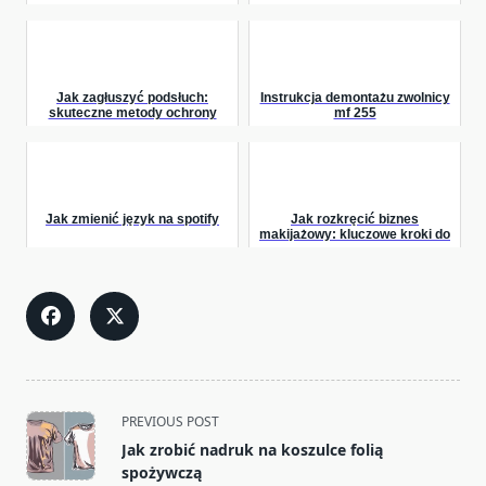
manną: domowe metody i
praktyczne porady
Jak zagłuszyć podsłuch:
Instrukcja demontażu zwolnicy
skuteczne metody ochrony
mf 255
prywatności
Jak zmienić język na spotify
Jak rozkręcić biznes
makijażowy: kluczowe kroki do
sukcesu
<span
PREVIOUS POST
class="nav-
Jak zrobić nadruk na koszulce folią
subtitle
spożywczą