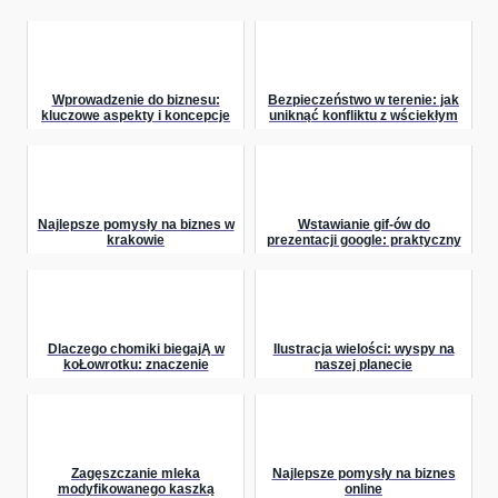
Wprowadzenie do biznesu:
Bezpieczeństwo w terenie: jak
kluczowe aspekty i koncepcje
uniknąć konfliktu z wściekłym
szopem
Najlepsze pomysły na biznes w
Wstawianie gif-ów do
krakowie
prezentacji google: praktyczny
poradnik krok po kroku
Dlaczego chomiki biegajĄ w
Ilustracja wielości: wyspy na
koŁowrotku: znaczenie
naszej planecie
aktywnoŚci dla twojego maŁego
przyjaciela
Zagęszczanie mleka
Najlepsze pomysły na biznes
modyfikowanego kaszką
online