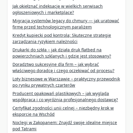
Jak okiełznać indeksację w wielkich serwisach
ogłoszeniowych i marketplace?
Migracja systemów legacy do chmury — jak uratować
firmę przed technologicznym paraliżem
Kredyt kupiecki pod kontrolą: Skuteczne strategie
zarządzania ryzykiem należności
Drukarki do szkła – jak działa druk flatbed na
powierzchniach szklanych i gdzie jest stosowany?
Doradztwo sukcesyjne dla firm – jak wybrać
właściwego doradcę i czego oczekiwać od procesu?
Loty biznesowe w Warszawie – praktyczny przewodnik
po rynku prywatnych czarterów
Producent opakowań plastikowych – jak wygląda
współpraca i co wyróżnia profesjonalnego dostawcę?
Certyfikat zgodności unii celnej – niezbędny krok w
eksporcie na Wschód
Noclegi w Zakopanem: Znajdź swoje idealne miejsce
pod Tatrami