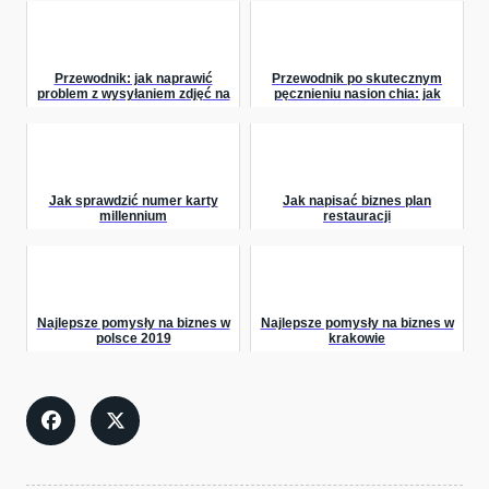
Przewodnik: jak naprawić
Przewodnik po skutecznym
problem z wysyłaniem zdjęć na
pęcznieniu nasion chia: jak
messengerze
radzić sobie z problemami?
Jak sprawdzić numer karty
Jak napisać biznes plan
millennium
restauracji
Najlepsze pomysły na biznes w
Najlepsze pomysły na biznes w
polsce 2019
krakowie