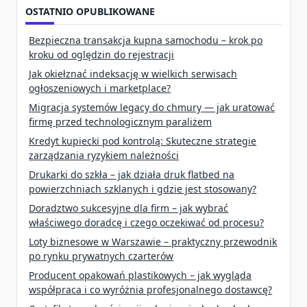
OSTATNIO OPUBLIKOWANE
Bezpieczna transakcja kupna samochodu – krok po
kroku od oględzin do rejestracji
Jak okiełznać indeksację w wielkich serwisach
ogłoszeniowych i marketplace?
Migracja systemów legacy do chmury — jak uratować
firmę przed technologicznym paraliżem
Kredyt kupiecki pod kontrolą: Skuteczne strategie
zarządzania ryzykiem należności
Drukarki do szkła – jak działa druk flatbed na
powierzchniach szklanych i gdzie jest stosowany?
Doradztwo sukcesyjne dla firm – jak wybrać
właściwego doradcę i czego oczekiwać od procesu?
Loty biznesowe w Warszawie – praktyczny przewodnik
po rynku prywatnych czarterów
Producent opakowań plastikowych – jak wygląda
współpraca i co wyróżnia profesjonalnego dostawcę?