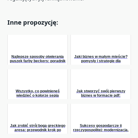
Inne propozycję:
Najlepsze sposoby otwierania
Jaki biznes w małym mieście?
puszek farby beckers: poradnik
pomysły i strategie dla
krok po kroku
lokalnych przedsiębiorców
Wszystko, co powinieneś
Jak stworzyć swój pierwszy
wiedzieć o kolorze sepia
biznes w formacie pdf:
kompletny przewodnik dla
początkujących
Jak zrobić strój boga greckiego
Sukcesy gospodarcze ii
aresa: przewodnik krok po
rzeczypospolitej: modernizacja,
kroku
wzrost i wyzwania