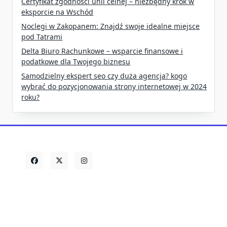
Certyfikat zgodności unii celnej – niezbędny krok w
eksporcie na Wschód
Noclegi w Zakopanem: Znajdź swoje idealne miejsce
pod Tatrami
Delta Biuro Rachunkowe – wsparcie finansowe i
podatkowe dla Twojego biznesu
Samodzielny ekspert seo czy duża agencja? kogo
wybrać do pozycjonowania strony internetowej w 2024
roku?