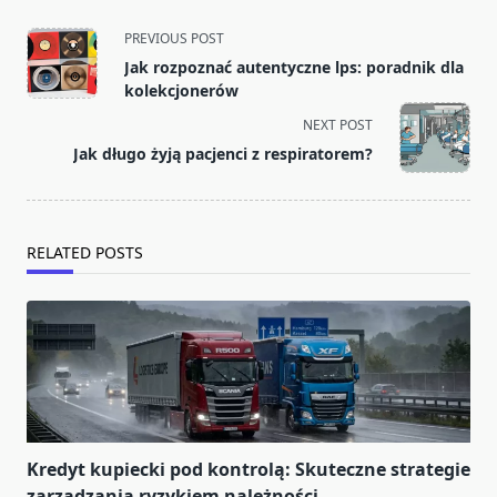
<span
PREVIOUS POST
class="nav-
Jak rozpoznać autentyczne lps: poradnik dla
subtitle
kolekcjonerów
screen-
NEXT POST
reader-
Jak długo żyją pacjenci z respiratorem?
text">Page</span>
RELATED POSTS
Kredyt kupiecki pod kontrolą: Skuteczne strategie
zarządzania ryzykiem należności