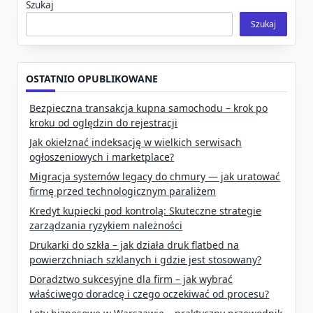
Szukaj
Szukaj
OSTATNIO OPUBLIKOWANE
Bezpieczna transakcja kupna samochodu – krok po
kroku od oględzin do rejestracji
Jak okiełznać indeksację w wielkich serwisach
ogłoszeniowych i marketplace?
Migracja systemów legacy do chmury — jak uratować
firmę przed technologicznym paraliżem
Kredyt kupiecki pod kontrolą: Skuteczne strategie
zarządzania ryzykiem należności
Drukarki do szkła – jak działa druk flatbed na
powierzchniach szklanych i gdzie jest stosowany?
Doradztwo sukcesyjne dla firm – jak wybrać
właściwego doradcę i czego oczekiwać od procesu?