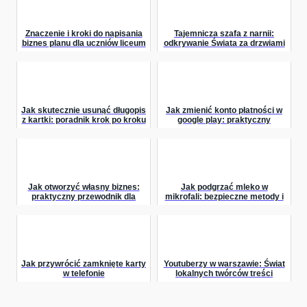
Znaczenie i kroki do napisania
Tajemnicza szafa z narnii:
biznes planu dla uczniów liceum
odkrywanie Świata za drzwiami
Jak skutecznie usunąć długopis
Jak zmienić konto płatności w
z kartki: poradnik krok po kroku
google play: praktyczny
poradnik
Jak otworzyć własny biznes:
Jak podgrzać mleko w
praktyczny przewodnik dla
mikrofali: bezpieczne metody i
przyszłych przedsiębiorców
porady
Jak przywrócić zamknięte karty
Youtuberzy w warszawie: Świat
w telefonie
lokalnych twórców treści