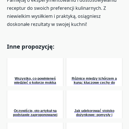
Pamiętaj o eksperymentowaniu i dostosowywaniu
receptur do swoich preferencji kulinarnych. Z
niewielkim wysiłkiem i praktyką, osiągniesz
doskonałe rezultaty w swojej kuchni!
Inne propozycję:
Wszystko, co powinieneś
Różnice między tchórzem a
wiedzieć o kolorze mokka
kuną: kluczowe cechy do
rozróżnienia
Oczywiście, oto artykuł na
Jak udekorować stoisko
podstawie zaproponowanej
dożynkowe: pomysły i
struktury nagłówków:
inspiracje