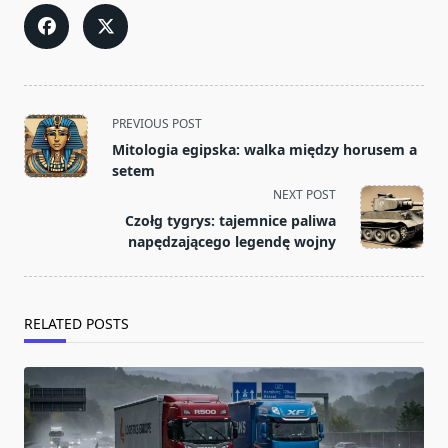
<span
PREVIOUS POST
class="nav-
Mitologia egipska: walka między horusem a
subtitle
setem
screen-
NEXT POST
reader-
Czołg tygrys: tajemnice paliwa
text">Page</span>
napędzającego legendę wojny
RELATED POSTS