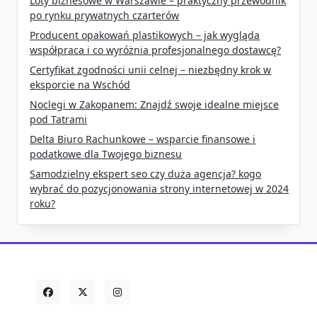
Loty biznesowe w Warszawie – praktyczny przewodnik
po rynku prywatnych czarterów
Producent opakowań plastikowych – jak wygląda
współpraca i co wyróżnia profesjonalnego dostawcę?
Certyfikat zgodności unii celnej – niezbędny krok w
eksporcie na Wschód
Noclegi w Zakopanem: Znajdź swoje idealne miejsce
pod Tatrami
Delta Biuro Rachunkowe – wsparcie finansowe i
podatkowe dla Twojego biznesu
Samodzielny ekspert seo czy duża agencja? kogo
wybrać do pozycjonowania strony internetowej w 2024
roku?