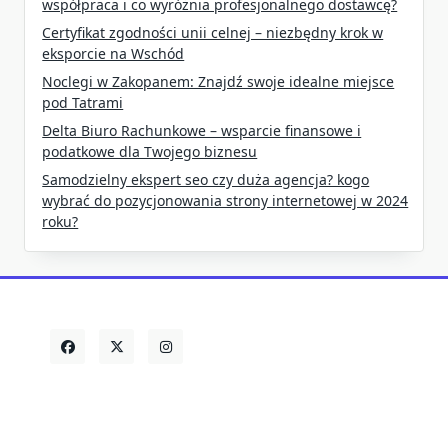
współpraca i co wyróżnia profesjonalnego dostawcę?
Certyfikat zgodności unii celnej – niezbędny krok w
eksporcie na Wschód
Noclegi w Zakopanem: Znajdź swoje idealne miejsce
pod Tatrami
Delta Biuro Rachunkowe – wsparcie finansowe i
podatkowe dla Twojego biznesu
Samodzielny ekspert seo czy duża agencja? kogo
wybrać do pozycjonowania strony internetowej w 2024
roku?