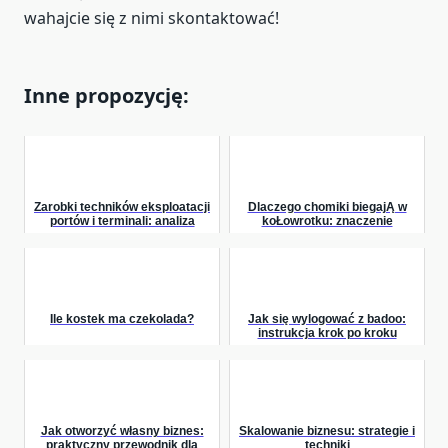
wahajcie się z nimi skontaktować!
Inne propozycję:
Zarobki techników eksploatacji
Dlaczego chomiki biegajĄ w
portów i terminali: analiza
koŁowrotku: znaczenie
perspektyw finansowych
aktywnoŚci dla twojego maŁego
przyjaciela
Ile kostek ma czekolada?
Jak się wylogować z badoo:
instrukcja krok po kroku
Jak otworzyć własny biznes:
Skalowanie biznesu: strategie i
praktyczny przewodnik dla
techniki