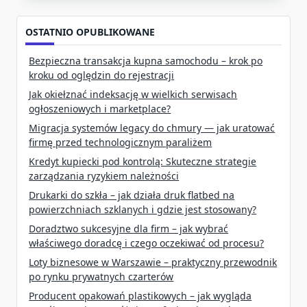
OSTATNIO OPUBLIKOWANE
Bezpieczna transakcja kupna samochodu – krok po
kroku od oględzin do rejestracji
Jak okiełznać indeksację w wielkich serwisach
ogłoszeniowych i marketplace?
Migracja systemów legacy do chmury — jak uratować
firmę przed technologicznym paraliżem
Kredyt kupiecki pod kontrolą: Skuteczne strategie
zarządzania ryzykiem należności
Drukarki do szkła – jak działa druk flatbed na
powierzchniach szklanych i gdzie jest stosowany?
Doradztwo sukcesyjne dla firm – jak wybrać
właściwego doradcę i czego oczekiwać od procesu?
Loty biznesowe w Warszawie – praktyczny przewodnik
po rynku prywatnych czarterów
Producent opakowań plastikowych – jak wygląda