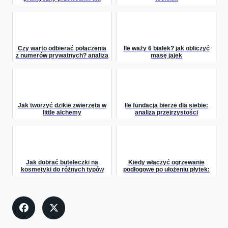
przyszłych przedsiębiorców
Czy warto odbierać połączenia
Ile waży 6 białek? jak obliczyć
z numerów prywatnych? analiza
masę jajek
zagrożeń i korzyści
Jak tworzyć dzikie zwierzęta w
Ile fundacja bierze dla siebie:
little alchemy
analiza przejrzystości
finansowej
Jak dobrać buteleczki na
Kiedy włączyć ogrzewanie
kosmetyki do różnych typów
podłogowe po ułożeniu płytek:
produktów?
poradnik dla właścicieli domów i
remontującyc...