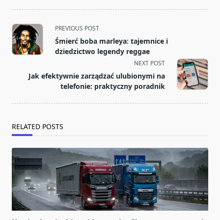
<span
PREVIOUS POST
class="nav-
Śmierć boba marleya: tajemnice i
subtitle
dziedzictwo legendy reggae
screen-
NEXT POST
reader-
Jak efektywnie zarządzać ulubionymi na
text">Page</span>
telefonie: praktyczny poradnik
RELATED POSTS